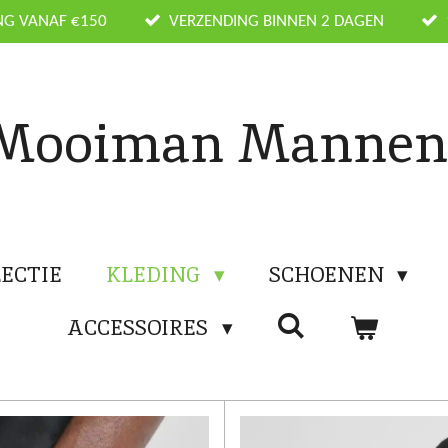
NG VANAF €150
VERZENDING BINNEN 2 DAGEN
Mooiman Manne
ECTIE
KLEDING
SCHOENEN
ACCESSOIRES