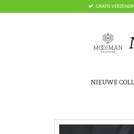
Ga
GRATIS VERZENDI
direct
naar
de
hoofdinhoud
NIEUWE COLL