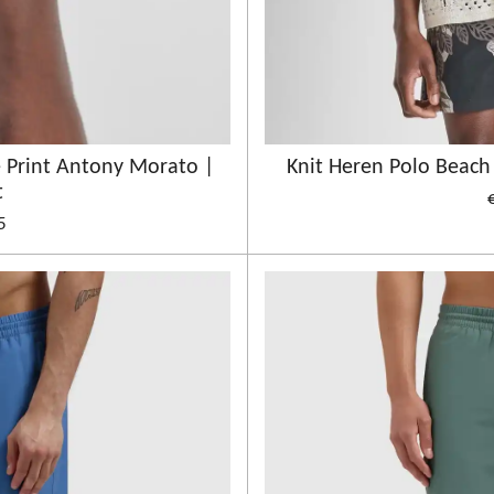
 Print Antony Morato |
Knit Heren Polo Beac
t
5