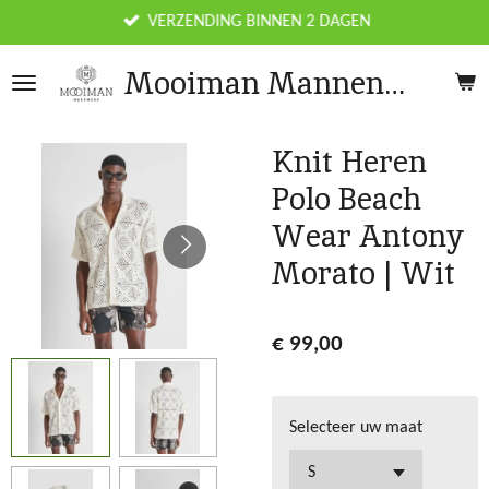
Ga
VERZENDING BINNEN 2 DAGEN
direct
Mooiman Mannenmode
naar
de
hoofdinhoud
Knit Heren
Polo Beach
Wear Antony
Morato | Wit
€ 99,00
Selecteer uw maat