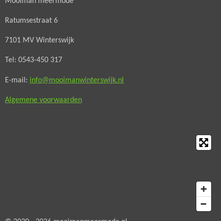
Mooiman meermode
c
s
e
t
Ratumsestraat 6
b
a
o
g
7101 MV Winterswijk
o
r
Tel: 0543-450 317
k
a
m
E-mail:
info@mooimanwinterswijk.nl
Algemene voorwaarden