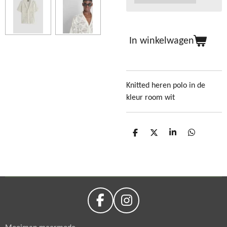
In winkelwagen
Knitted heren polo in de
kleur room wit
D
D
S
D
e
e
h
e
l
e
a
l
e
l
r
e
n
e
n
F
I
a
n