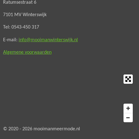
Ratumsestraat 6
b
a
o
g
7101 MV Winterswijk
o
r
Tel: 0543-450 317
k
a
m
E-mail:
info@mooimanwinterswijk.nl
Algemene voorwaarden
© 2020 - 2026 mooimanmeermode.nl