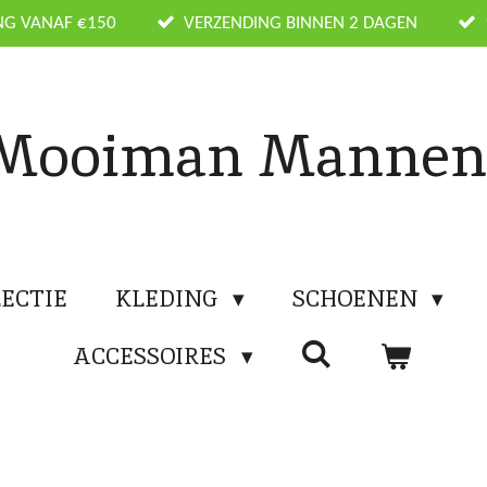
NG VANAF €150
VERZENDING BINNEN 2 DAGEN
Mooiman Manne
ECTIE
KLEDING
SCHOENEN
ACCESSOIRES