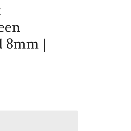
t
een
 8mm |