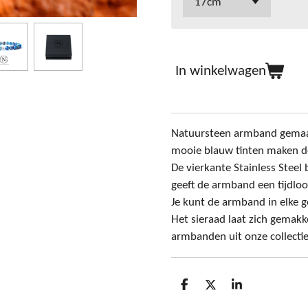
In winkelwagen
Natuursteen armband gemaa
mooie blauw tinten maken d
De vierkante Stainless Steel
geeft de armband een tijdloos
Je kunt de armband in elke g
Het sieraad laat zich gemak
armbanden uit onze collectie
D
D
S
e
e
h