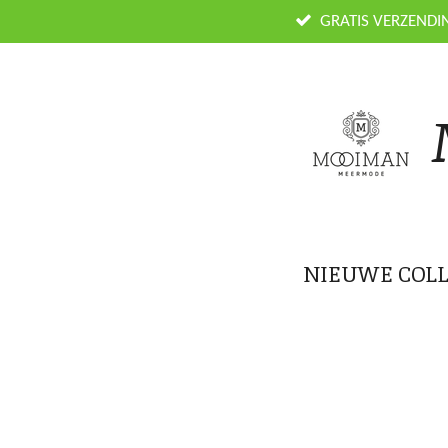
Ga
GRATIS VERZENDI
direct
naar
de
hoofdinhoud
NIEUWE COLL