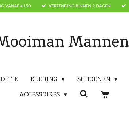
NG VANAF €150
VERZENDING BINNEN 2 DAGEN
Mooiman Manne
ECTIE
KLEDING
SCHOENEN
ACCESSOIRES