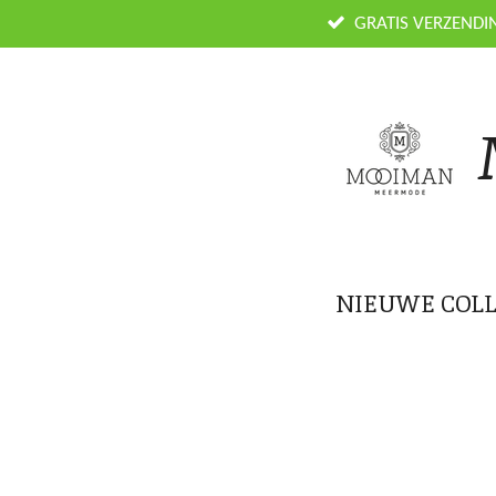
Ga
GRATIS VERZENDI
direct
naar
de
hoofdinhoud
NIEUWE COLL