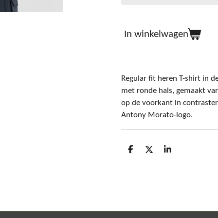
In winkelwagen
Regular fit heren T-shirt in d
met ronde hals, gemaakt van
op de voorkant in contraster
Antony Morato-logo.
D
D
S
e
e
h
l
e
a
e
l
r
n
e