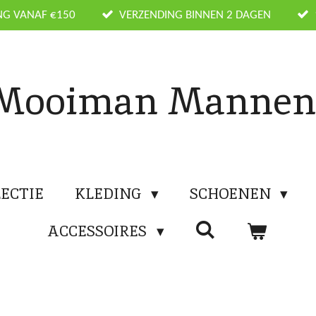
NG VANAF €150
VERZENDING BINNEN 2 DAGEN
Mooiman Manne
ECTIE
KLEDING
SCHOENEN
ACCESSOIRES