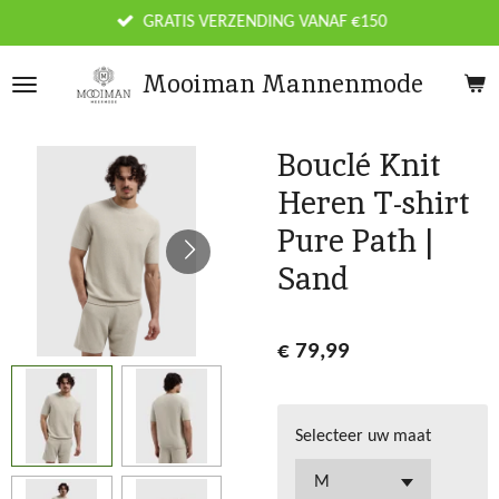
Ga
GRATIS VERZENDING VANAF €150
direct
naar
Mooiman Mannenmode
de
hoofdinhoud
Bouclé Knit
Heren T-shirt
Pure Path |
Sand
€ 79,99
Selecteer uw maat