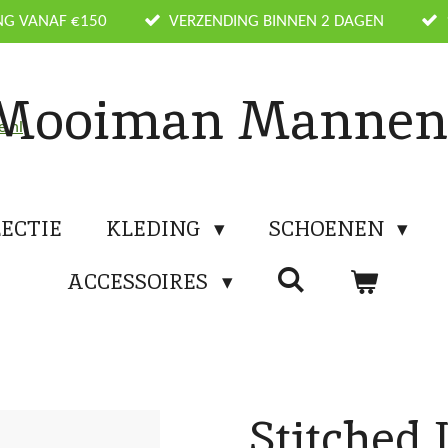
NG VANAF €150
VERZENDING BINNEN 2 DAGEN
Mooiman Manne
ECTIE
KLEDING
SCHOENEN
ACCESSOIRES
Stitched 