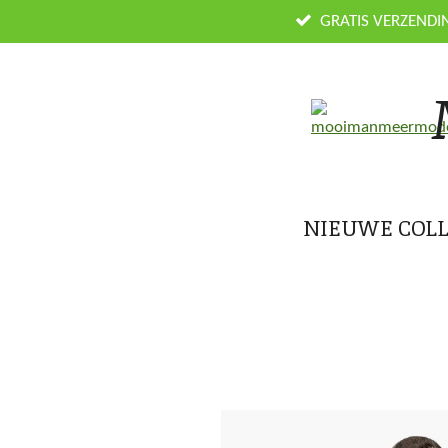
Ga
GRATIS VERZENDI
direct
naar
de
hoofdinhoud
NIEUWE COLL