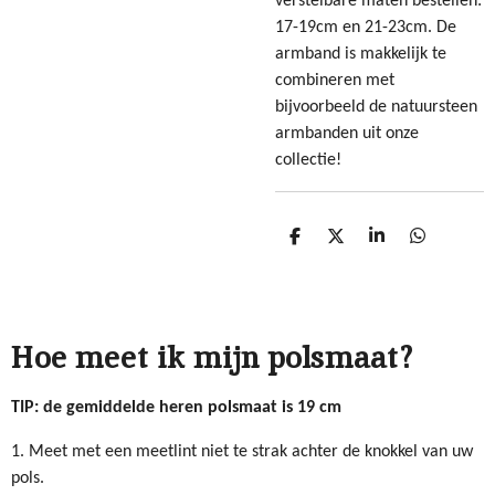
verstelbare maten bestellen:
17-19cm en 21-23cm. De
armband is makkelijk te
combineren met
bijvoorbeeld de natuursteen
armbanden uit onze
collectie!
D
D
S
D
e
e
h
e
l
e
a
l
e
l
r
e
n
e
n
Hoe meet ik mijn polsmaat?
TIP: de gemiddelde heren polsmaat is 19 cm
1. Meet met een meetlint niet te strak achter de knokkel van uw
pols.