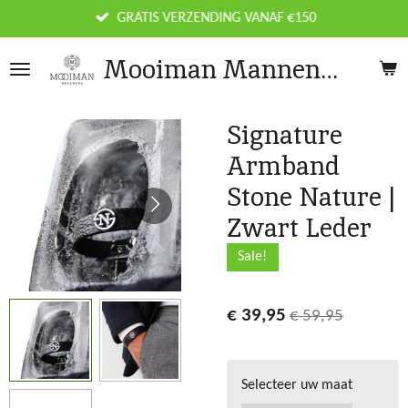
Ga
GRATIS VERZENDING VANAF €150
direct
Mooiman Mannenmode
naar
de
hoofdinhoud
Signature
Armband
Stone Nature |
Zwart Leder
Sale!
€ 39,95
€ 59,95
Selecteer uw maat