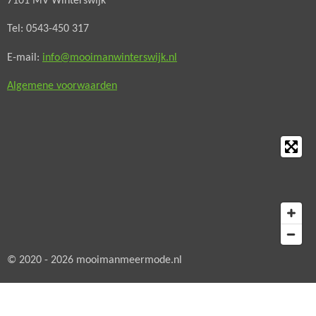
7101 MV Winterswijk
o
r
Tel: 0543-450 317
k
a
m
E-mail:
info@mooimanwinterswijk.nl
Algemene voorwaarden
© 2020 - 2026 mooimanmeermode.nl