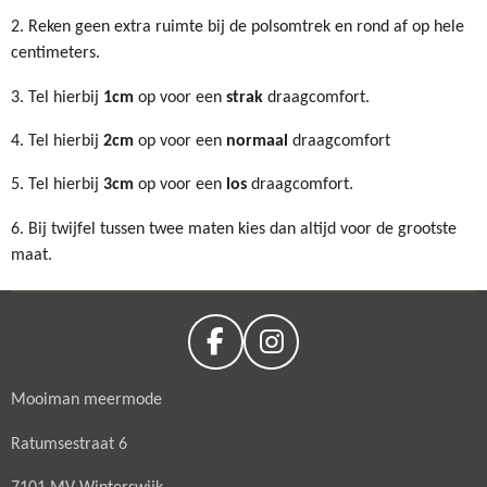
2. Reken geen extra ruimte bij de polsomtrek en rond af op hele
centimeters.
3. Tel hierbij
1cm
op voor een
strak
draagcomfort.
4. Tel hierbij
2cm
op voor een
normaal
draagcomfort
5. Tel hierbij
3cm
op voor een
los
draagcomfort.
6. Bij twijfel tussen twee maten kies dan altijd voor de grootste
maat.
F
I
a
n
Mooiman meermode
c
s
e
t
Ratumsestraat 6
b
a
o
g