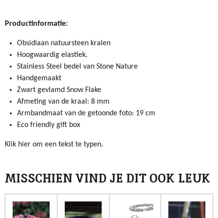
l
e
a
l
e
l
r
e
n
e
n
Productinformatie:
Obsidiaan natuursteen kralen
Hoogwaardig elastiek.
Stainless Steel bedel van Stone Nature
Handgemaakt
Zwart gevlamd Snow Flake
Afmeting van de kraal: 8 mm
Armbandmaat van de getoonde foto: 19 cm
Eco friendly gift box
Klik hier om een tekst te typen.
MISSCHIEN VIND JE DIT OOK LEUK