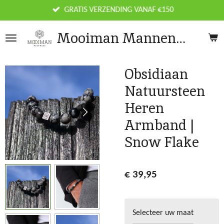
Ga
GRATIS VERZENDING VANAF €150
direct
Mooiman Mannenmode
naar
de
hoofdinhoud
Obsidiaan
Natuursteen
Heren
Armband |
Snow Flake
€ 39,95
Selecteer uw maat