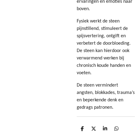
ervaringen en emoties naar
boven.
Fysiek werkt de steen
pijnstillend, stimuleert de
spijsvertering, ontgift en
verbetert de doorbloeding.
De steen kan hierdoor ook
verwarmend werken bij
chronisch koude handen en
voeten.
De steen vermindert
angsten, blokkades, trauma’s
en beperkende denk en
gedrags patronen.
D
D
S
D
e
e
h
e