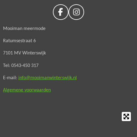
F
I
a
n
Mooiman meermode
c
s
e
t
Ratumsestraat 6
b
a
o
g
7101 MV Winterswijk
o
r
Tel: 0543-450 317
k
a
m
E-mail:
info@mooimanwinterswijk.nl
Algemene voorwaarden