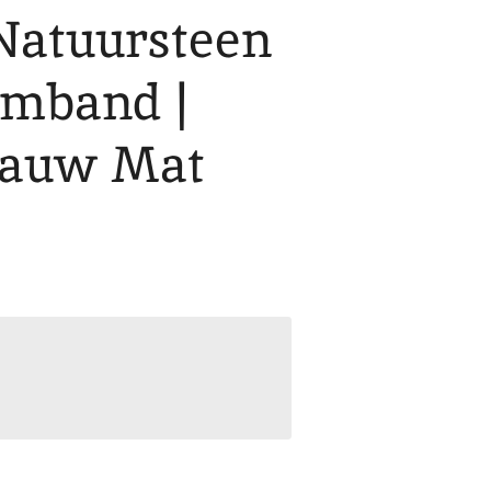
 Natuursteen
mband |
lauw Mat