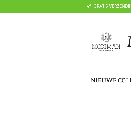
Ga
GRATIS VERZENDI
direct
naar
de
hoofdinhoud
NIEUWE COL