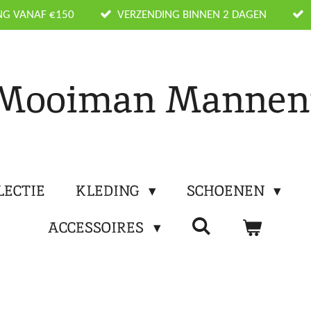
NG VANAF €150
VERZENDING BINNEN 2 DAGEN
Mooiman Manne
LECTIE
KLEDING
SCHOENEN
ACCESSOIRES