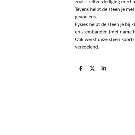
zoals: zelfverdediging mech
Tevens helpt de steen je met
gevoelens.
Fysiek helpt de steen je bij 
en stembanden (met name h
Ook werkt deze steen koorts
verkoelend.
D
D
S
e
e
h
l
e
a
e
l
r
n
e