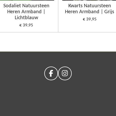
Sodaliet Natuursteen
Kwarts Natuursteen
Heren Armband |
Heren Armband | Grijs
Lichtblauw
€ 39,95
€ 39,95
F
I
a
n
c
s
e
t
b
a
o
g
o
r