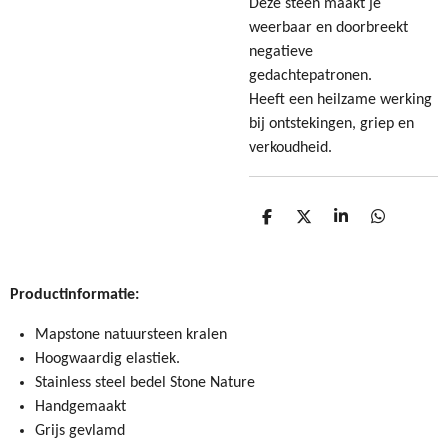
Deze steen maakt je
weerbaar en doorbreekt
negatieve
gedachtepatronen.
Heeft een heilzame werking
bij ontstekingen, griep en
verkoudheid.
D
D
S
D
e
e
h
e
l
e
a
l
e
l
r
e
n
e
n
Productinformatie:
Mapstone natuursteen kralen
Hoogwaardig elastiek.
Stainless steel bedel Stone Nature
Handgemaakt
Grijs gevlamd