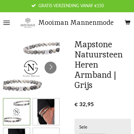
Ga
GRATIS VERZENDING VANAF €150
direct
naar
Mooiman Mannenmode
de
hoofdinhoud
Mapstone
Natuursteen
Heren
Armband |
Grijs
€ 32,95
Sele