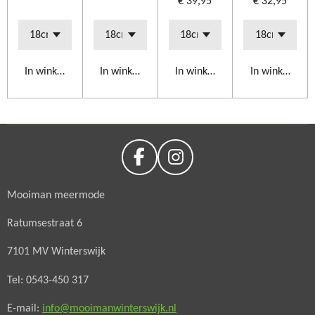
€ 39,95
€ 32,95
In winkelwagen
In winkelwagen
In winkelwagen
In winkelwag
F
I
a
n
Mooiman meermode
c
s
e
t
Ratumsestraat 6
b
a
o
g
7101 MV Winterswijk
o
r
Tel: 0543-450 317
k
a
m
E-mail:
info@mooimanwinterswijk.nl