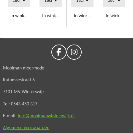
In winkelwagen
In winkelwagen
In winkelwagen
In winkelwag
F
I
a
n
Mooiman meermode
c
s
e
t
Ratumsestraat 6
b
a
o
g
7101 MV Winterswijk
o
r
Tel: 0543-450 317
k
a
m
E-mail:
info@mooimanwinterswijk.nl
Algemene voorwaarden