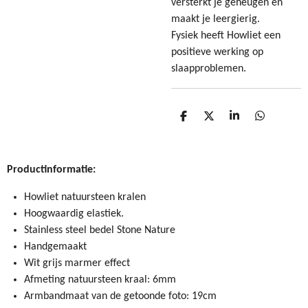
versterkt je geheugen en
maakt je leergierig.
Fysiek heeft Howliet een
positieve werking op
slaapproblemen.
D
D
S
D
e
e
h
e
l
e
a
l
e
l
r
e
n
e
n
Productinformatie:
Howliet natuursteen kralen
Hoogwaardig elastiek.
Stainless steel bedel Stone Nature
Handgemaakt
Wit grijs marmer effect
Afmeting natuursteen kraal: 6mm
Armbandmaat van de getoonde foto: 19cm