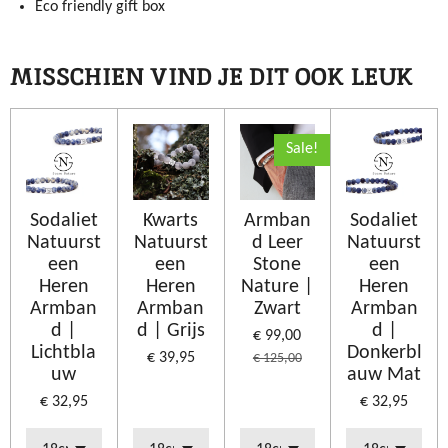
Eco friendly gift box
MISSCHIEN VIND JE DIT OOK LEUK
Sale!
Sodaliet
Kwarts
Armban
Sodaliet
Natuurst
Natuurst
d Leer
Natuurst
een
een
Stone
een
Heren
Heren
Nature |
Heren
Armban
Armban
Zwart
Armban
d |
d | Grijs
d |
€ 99,00
Lichtbla
Donkerbl
€ 39,95
€ 125,00
uw
auw Mat
€ 32,95
€ 32,95