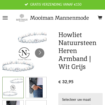
Ga
GRATIS VERZENDING VANAF €150
direct
naar
Mooiman Mannenmode
de
hoofdinhoud
Howliet
Natuursteen
Heren
Armband |
Wit Grijs
€ 32,95
Selecteer uw maat