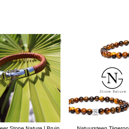
Sale!
er Stone Nature | Bruin
Natuursteen Tijgero