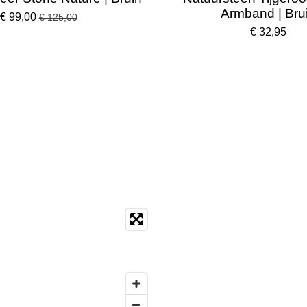
Armband | Bru
€ 99,00
€ 125,00
€ 32,95
F
I
a
n
c
s
e
t
b
a
o
g
o
r
k
a
m