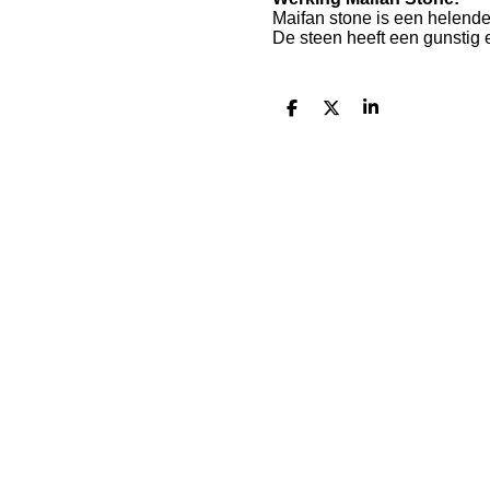
Maifan stone is een helende
De steen heeft een gunstig 
D
D
S
e
e
h
l
e
a
e
l
r
n
e