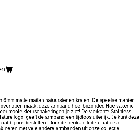
en
 6mm matte maifan natuurstenen kralen.
De speelse manier
r overlopen maakt deze armband heel bijzonder.
Hoe vaker je
meer mooie kleurschakeringen je ziet!
De vierkante Stainless
ature logo, geeft de armband een tijdloos uiterlijk.
Je kunt deze
aat bij ons bestellen.
Door de neutrale tinten laat deze
bineren met vele andere armbanden uit onze collectie!