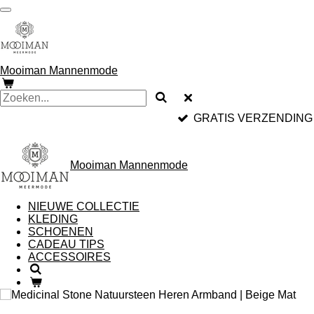
Ga
direct
naar
de
hoofdinhoud
Mooiman Mannenmode
GRATIS VERZENDING
Mooiman Mannenmode
NIEUWE COLLECTIE
KLEDING
SCHOENEN
CADEAU TIPS
ACCESSOIRES