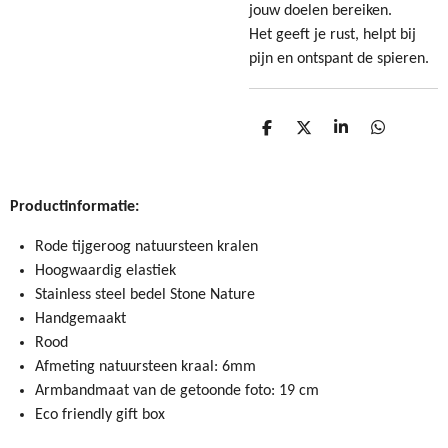
jouw doelen bereiken.
Het geeft je rust, helpt bij
pijn en ontspant de spieren.
D
D
S
D
e
e
h
e
l
e
a
l
e
l
r
e
n
e
n
Productinformatie:
Rode tijgeroog natuursteen kralen
Hoogwaardig elastiek
Stainless steel bedel Stone Nature
Handgemaakt
Rood
Afmeting natuursteen kraal: 6mm
Armbandmaat van de getoonde foto: 19 cm
Eco friendly gift box