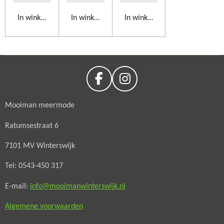
In winkelwagen
In winkelwagen
In winkelwagen
F
I
a
n
Mooiman meermode
c
s
e
t
Ratumsestraat 6
b
a
o
g
7101 MV Winterswijk
o
r
Tel: 0543-450 317
k
a
m
E-mail:
info@mooimanwinterswijk.nl
Algemene voorwaarden