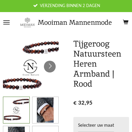
Ga
VERZENDING BINNEN 2 DAGEN
direct
naar
Mooiman Mannenmode
de
hoofdinhoud
Tijgeroog
Natuursteen
Heren
Armband |
Rood
€ 32,95
Selecteer uw maat